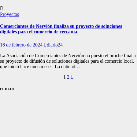
Proyectos
Comerciantes de Nervión finaliza su proyecto de soluciones
digitales para el comercio de cercanía
16 de febrero de 2024
diario24
La Asociación de Comerciantes de Nervión ha puesto el broche final a
su proyecto de difusión de soluciones digitales para el comercio local,
que inició hace unos meses. La entidad…
Paginación
1
2
de
EL DATO
entradas