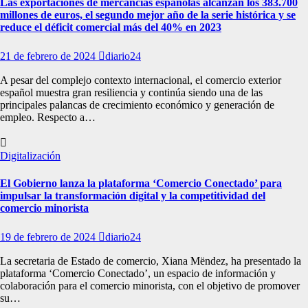
Las exportaciones de mercancías españolas alcanzan los 383.700
millones de euros, el segundo mejor año de la serie histórica y se
reduce el déficit comercial más del 40% en 2023
21 de febrero de 2024
diario24
A pesar del complejo contexto internacional, el comercio exterior
español muestra gran resiliencia y continúa siendo una de las
principales palancas de crecimiento económico y generación de
empleo. Respecto a…
Digitalización
El Gobierno lanza la plataforma ‘Comercio Conectado’ para
impulsar la transformación digital y la competitividad del
comercio minorista
19 de febrero de 2024
diario24
La secretaria de Estado de comercio, Xiana Mëndez, ha presentado la
plataforma ‘Comercio Conectado’, un espacio de información y
colaboración para el comercio minorista, con el objetivo de promover
su…