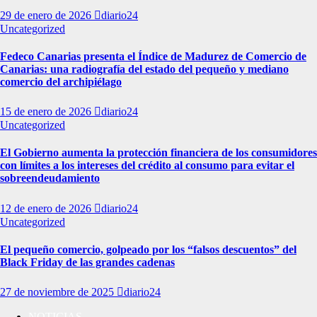
29 de enero de 2026
diario24
Uncategorized
Fedeco Canarias presenta el Índice de Madurez de Comercio de
Canarias: una radiografía del estado del pequeño y mediano
comercio del archipiélago
15 de enero de 2026
diario24
Uncategorized
El Gobierno aumenta la protección financiera de los consumidores
con límites a los intereses del crédito al consumo para evitar el
sobreendeudamiento
12 de enero de 2026
diario24
Uncategorized
El pequeño comercio, golpeado por los “falsos descuentos” del
Black Friday de las grandes cadenas
27 de noviembre de 2025
diario24
NOTICIAS