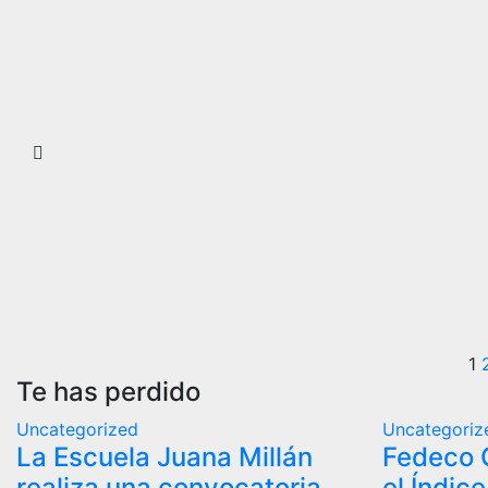
P
1
Te has perdido
d
Uncategorized
Uncategoriz
e
La Escuela Juana Millán
Fedeco 
realiza una convocatoria
el Índic