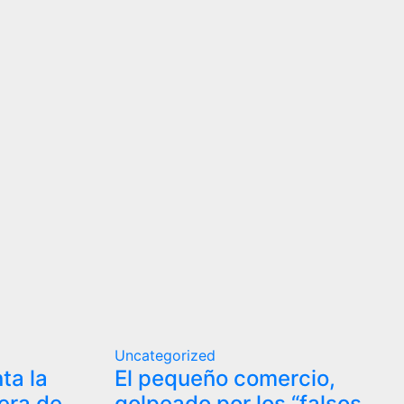
Uncategorized
ta la
El pequeño comercio,
era de
golpeado por los “falsos