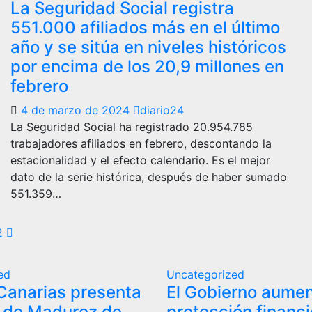
La Seguridad Social registra
551.000 afiliados más en el último
año y se sitúa en niveles históricos
por encima de los 20,9 millones en
febrero
4 de marzo de 2024
diario24
La Seguridad Social ha registrado 20.954.785
trabajadores afiliados en febrero, descontando la
estacionalidad y el efecto calendario. Es el mejor
dato de la serie histórica, después de haber sumado
551.359…
aginación
2
e
ed
Uncategorized
ntradas
Canarias presenta
El Gobierno aumen
e de Madurez de
protección financi