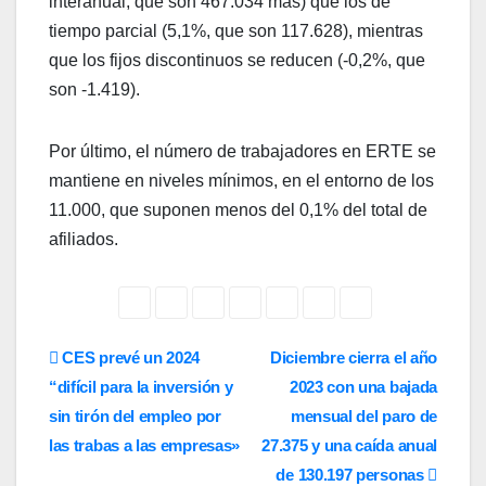
interanual, que son 467.034 más) que los de
tiempo parcial (5,1%, que son 117.628), mientras
que los fijos discontinuos se reducen (-0,2%, que
son -1.419).
Por último, el número de trabajadores en ERTE se
mantiene en niveles mínimos, en el entorno de los
11.000, que suponen menos del 0,1% del total de
afiliados.
Navegación
CES prevé un 2024
Diciembre cierra el año
“difícil para la inversión y
2023 con una bajada
de
sin tirón del empleo por
mensual del paro de
entradas
las trabas a las empresas»
27.375 y una caída anual
de 130.197 personas