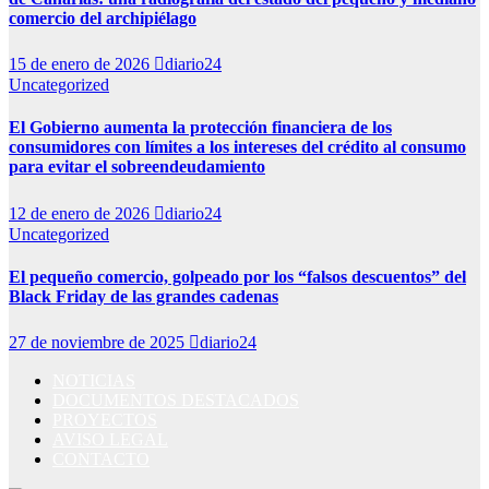
comercio del archipiélago
15 de enero de 2026
diario24
Uncategorized
El Gobierno aumenta la protección financiera de los
consumidores con límites a los intereses del crédito al consumo
para evitar el sobreendeudamiento
12 de enero de 2026
diario24
Uncategorized
El pequeño comercio, golpeado por los “falsos descuentos” del
Black Friday de las grandes cadenas
27 de noviembre de 2025
diario24
NOTICIAS
DOCUMENTOS DESTACADOS
PROYECTOS
AVISO LEGAL
CONTACTO