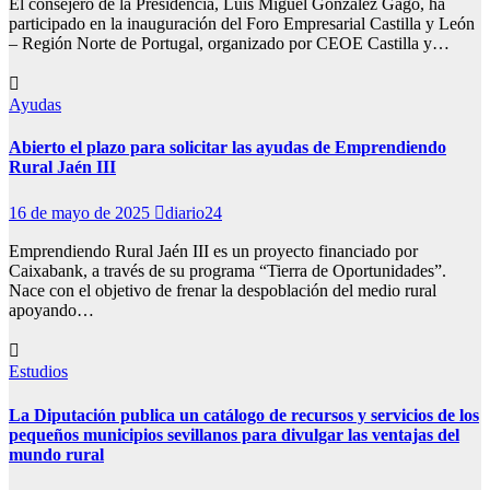
El consejero de la Presidencia, Luis Miguel González Gago, ha
participado en la inauguración del Foro Empresarial Castilla y León
– Región Norte de Portugal, organizado por CEOE Castilla y…
Ayudas
Abierto el plazo para solicitar las ayudas de Emprendiendo
Rural Jaén III
16 de mayo de 2025
diario24
Emprendiendo Rural Jaén III es un proyecto financiado por
Caixabank, a través de su programa “Tierra de Oportunidades”.
Nace con el objetivo de frenar la despoblación del medio rural
apoyando…
Estudios
La Diputación publica un catálogo de recursos y servicios de los
pequeños municipios sevillanos para divulgar las ventajas del
mundo rural