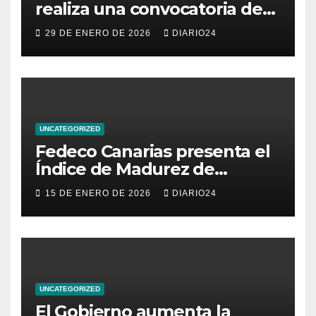
realiza una convocatoria de
becas para mujeres
29 DE ENERO DE 2026
DIARIO24
emprendedoras andaluzas
UNCATEGORIZED
Fedeco Canarias presenta el
Índice de Madurez de
Comercio de Canarias: una
15 DE ENERO DE 2026
DIARIO24
radiografía del estado del
pequeño y mediano
comercio del archipiélago
UNCATEGORIZED
El Gobierno aumenta la