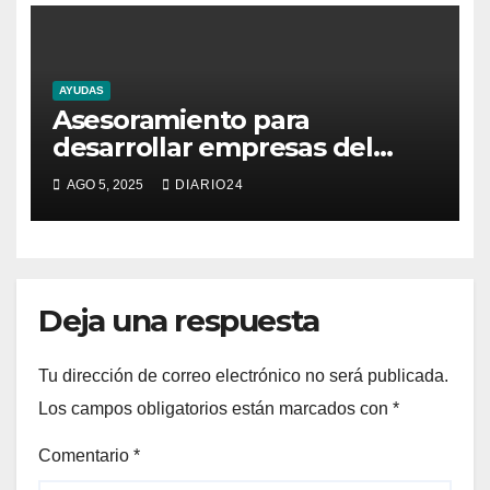
AYUDAS
Asesoramiento para
desarrollar empresas del
sector de la moda y textil
AGO 5, 2025
DIARIO24
Deja una respuesta
Tu dirección de correo electrónico no será publicada.
Los campos obligatorios están marcados con
*
Comentario
*