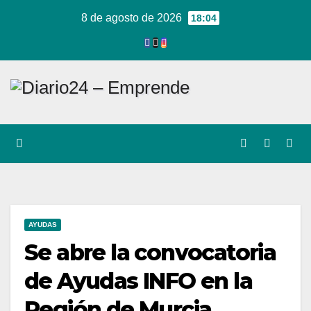
Ir
8 de agosto de 2026
18:04
al
contenido
AYUDAS
Se abre la convocatoria
de Ayudas INFO en la
Región de Murcia