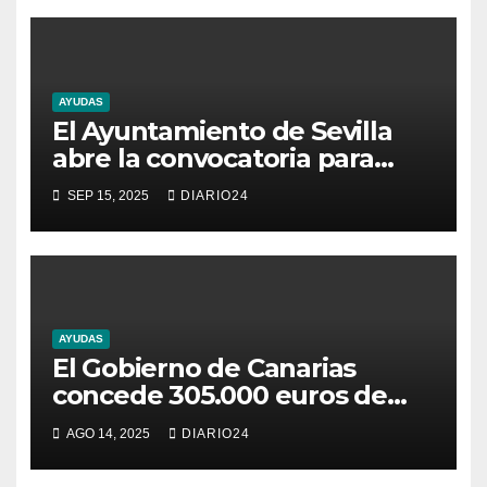
AYUDAS
El Ayuntamiento de Sevilla
abre la convocatoria para
subvenciones al fomento y
SEP 15, 2025
DIARIO24
apoyo al emprendimiento
empresarial y la creación de
empresas
AYUDAS
El Gobierno de Canarias
concede 305.000 euros de
fondos propios en ayudas a la
AGO 14, 2025
DIARIO24
renovación de la flota
pesquera