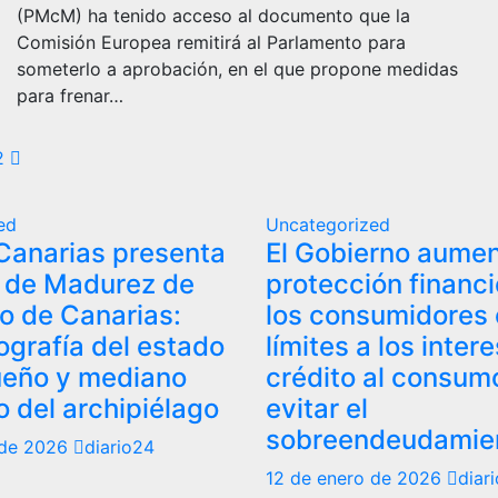
(PMcM) ha tenido acceso al documento que la
Comisión Europea remitirá al Parlamento para
someterlo a aprobación, en el que propone medidas
para frenar…
aginación
2
e
ed
Uncategorized
ntradas
Canarias presenta
El Gobierno aumen
e de Madurez de
protección financi
o de Canarias:
los consumidores
ografía del estado
límites a los inter
ueño y mediano
crédito al consum
 del archipiélago
evitar el
sobreendeudamie
 de 2026
diario24
12 de enero de 2026
diar