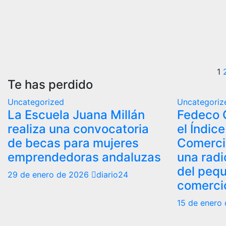
P
1
Te has perdido
d
Uncategorized
Uncategoriz
e
La Escuela Juana Millán
Fedeco 
realiza una convocatoria
el Índic
de becas para mujeres
Comerci
emprendedoras andaluzas
una radi
del peq
29 de enero de 2026
diario24
comercio
15 de enero