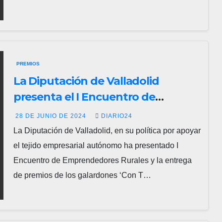
PREMIOS
La Diputación de Valladolid
presenta el I Encuentro de
Emprendedores Rurales y los
28 DE JUNIO DE 2024
DIARIO24
premos ‘T de Talento’
La Diputación de Valladolid, en su política por apoyar
el tejido empresarial autónomo ha presentado I
Encuentro de Emprendedores Rurales y la entrega
de premios de los galardones ‘Con T…