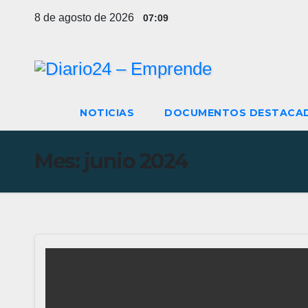
Ir
8 de agosto de 2026
07:09
al
contenido
NOTICIAS
DOCUMENTOS DESTACA
Mes:
junio 2024