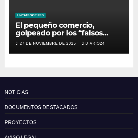
UNCATEGORIZED
El pequeño comercio,
golpeado por los “falsos
descuentos” del Black Friday
27 DE NOVIEMBRE DE 2025
DIARIO24
de las grandes cadenas
NOTICIAS
DOCUMENTOS DESTACADOS
PROYECTOS
AVISO LEGAL