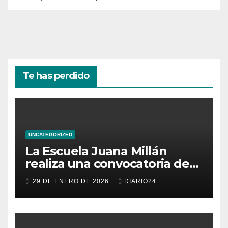
Te has perdido
UNCATEGORIZED
La Escuela Juana Millán
realiza una convocatoria de
becas para mujeres
29 DE ENERO DE 2026
DIARIO24
emprendedoras andaluzas