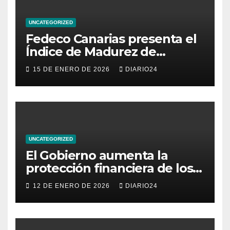
UNCATEGORIZED
Fedeco Canarias presenta el
Índice de Madurez de
Comercio de Canarias: una
15 DE ENERO DE 2026
DIARIO24
radiografía del estado del
pequeño y mediano
comercio del archipiélago
UNCATEGORIZED
El Gobierno aumenta la
protección financiera de los
consumidores con límites a
12 DE ENERO DE 2026
DIARIO24
los intereses del crédito al
consumo para evitar el
sobreendeudamiento