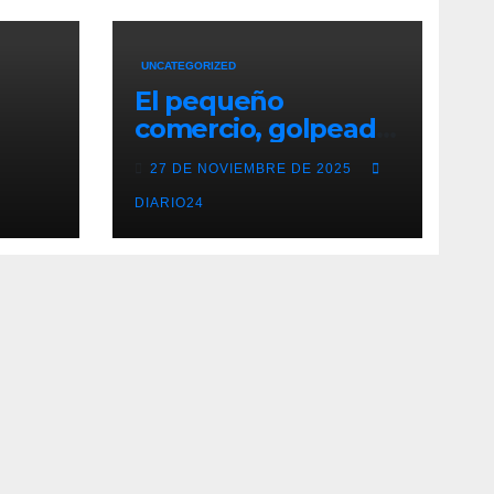
UNCATEGORIZED
El pequeño
comercio, golpeado
por los “falsos
27 DE NOVIEMBRE DE 2025
s
descuentos” del
con
Black Friday de las
DIARIO24
grandes cadenas
umo
mien