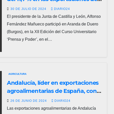
Castilla y León, el tercero mayor de
30 DE JULIO DE 2024
DIARIO24
España
El presidente de la Junta de Castilla y León, Alfonso
Fernández Mañueco participó en Aranda de Duero
(Burgos), en la XII Edición del Curso Universitario
‘Prensa y Poder’, en el…
AGRICULTURA
Andalucía, líder en exportaciones
agroalimentarias de España, con
un récord de 6.232 millones de
26 DE JUNIO DE 2024
DIARIO24
euros
Las exportaciones agroalimentarias de Andalucía