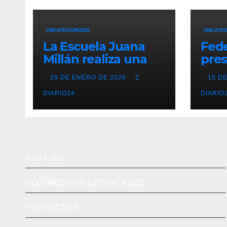
UNCATEGORIZED
UNCATE
La Escuela Juana
Fede
Millán realiza una
pres
convocatoria de
de 
29 DE ENERO DE 2026
15 D
becas para mujeres
Com
emprendedoras
DIARIO24
Cana
DIARIO
andaluzas
radi
est
y m
del 
NOTICIAS
DOCUMENTOS DESTACADOS
PROYECTOS