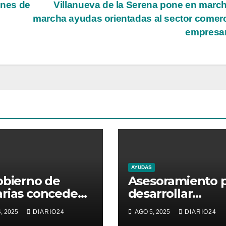
ones de
Villanueva de la Serena pone en marc
marcha ayudas orientadas al sector comerc
empresar
AYUDAS
obierno de
Asesoramiento 
rias concede
desarrollar
000 euros de
empresas del
, 2025
DIARIO24
AGO 5, 2025
DIARIO24
os propios en
sector de la mod