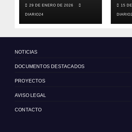
convocatoria de
de 
29 DE ENERO DE 2026
15 D
becas para mujeres
Com
emprendedoras
DIARIO24
Cana
DIARIO
andaluzas
radi
est
y m
del 
NOTICIAS
DOCUMENTOS DESTACADOS
PROYECTOS
AVISO LEGAL
CONTACTO