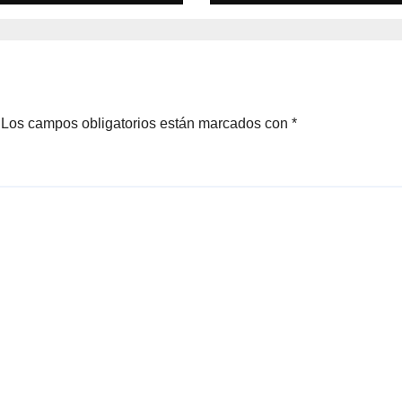
as a la
textil
vación de la
a pesquera
Los campos obligatorios están marcados con
*