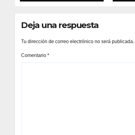
fomento y apoyo al
ayud
emprendimiento
reno
empresarial y la
flot
Deja una respuesta
creación de
empresas
Tu dirección de correo electrónico no será publicada.
Comentario
*