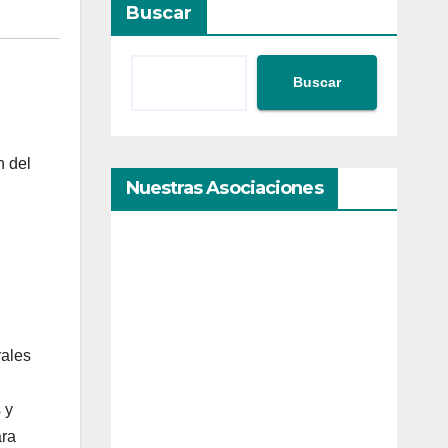
Buscar
Buscar
n del
Nuestras Asociaciones
n
rales
 y
ara