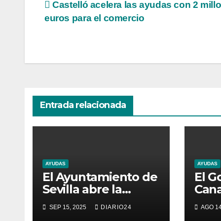
Navegación
Castelló acelera las ayudas con 2 mill
euros para el comercio
de
entradas
Entrada relacionada
AYUDAS
AYUDAS
El Ayuntamiento de
El G
Sevilla abre la
Cana
convocatoria para
305.
SEP 15, 2025
DIARIO24
AGO 14
subvenciones al
fond