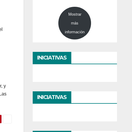
Mostrar
más
el
información
INICIATIVAS
, y
 Las
INICIATIVAS