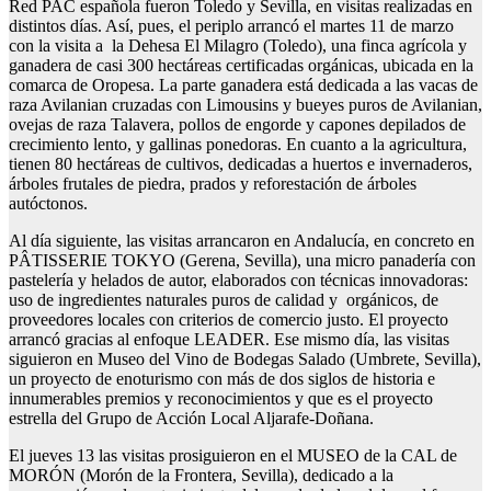
Red PAC española fueron Toledo y Sevilla, en visitas realizadas en
distintos días. Así, pues, el periplo arrancó el martes 11 de marzo
con la visita a la Dehesa El Milagro (Toledo), una finca agrícola y
ganadera de casi 300 hectáreas certificadas orgánicas, ubicada en la
comarca de Oropesa. La parte ganadera está dedicada a las vacas de
raza Avilanian cruzadas con Limousins y bueyes puros de Avilanian,
ovejas de raza Talavera, pollos de engorde y capones depilados de
crecimiento lento, y gallinas ponedoras. En cuanto a la agricultura,
tienen 80 hectáreas de cultivos, dedicadas a huertos e invernaderos,
árboles frutales de piedra, prados y reforestación de árboles
autóctonos.
Al día siguiente, las visitas arrancaron en Andalucía, en concreto en
PÂTISSERIE TOKYO (Gerena, Sevilla), una micro panadería con
pastelería y helados de autor, elaborados con técnicas innovadoras:
uso de ingredientes naturales puros de calidad y orgánicos, de
proveedores locales con criterios de comercio justo. El proyecto
arrancó gracias al enfoque LEADER. Ese mismo día, las visitas
siguieron en Museo del Vino de Bodegas Salado (Umbrete, Sevilla),
un proyecto de enoturismo con más de dos siglos de historia e
innumerables premios y reconocimientos y que es el proyecto
estrella del Grupo de Acción Local Aljarafe-Doñana.
El jueves 13 las visitas prosiguieron en el MUSEO de la CAL de
MORÓN (Morón de la Frontera, Sevilla), dedicado a la