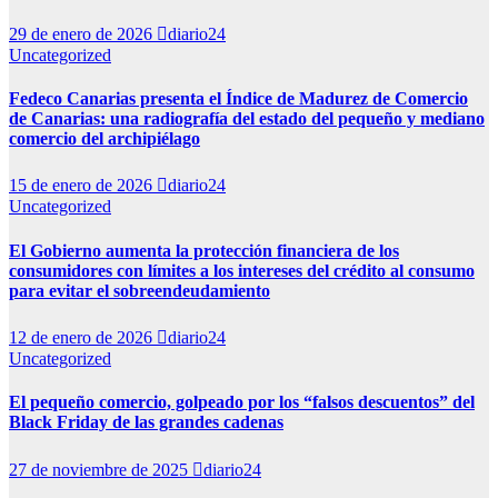
29 de enero de 2026
diario24
Uncategorized
Fedeco Canarias presenta el Índice de Madurez de Comercio
de Canarias: una radiografía del estado del pequeño y mediano
comercio del archipiélago
15 de enero de 2026
diario24
Uncategorized
El Gobierno aumenta la protección financiera de los
consumidores con límites a los intereses del crédito al consumo
para evitar el sobreendeudamiento
12 de enero de 2026
diario24
Uncategorized
El pequeño comercio, golpeado por los “falsos descuentos” del
Black Friday de las grandes cadenas
27 de noviembre de 2025
diario24