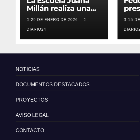
La Escuela Juana
Fede
Millán realiza una
pres
convocatoria de
de 
29 DE ENERO DE 2026
15 D
becas para mujeres
Com
emprendedoras
DIARIO24
Cana
DIARIO
andaluzas
radi
est
y m
del 
NOTICIAS
DOCUMENTOS DESTACADOS
PROYECTOS
AVISO LEGAL
CONTACTO