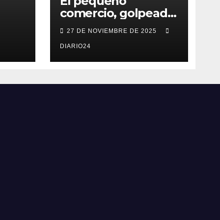
El pequeño
comercio, golpeado
por los “falsos
27 DE NOVIEMBRE DE 2025
s
descuentos” del
con
Black Friday de las
DIARIO24
grandes cadenas
umo
mien