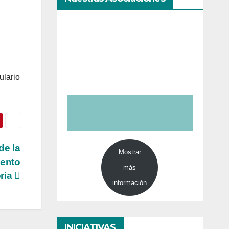
ulario
de la
Mostrar
iento
más
oria
información
INICIATIVAS