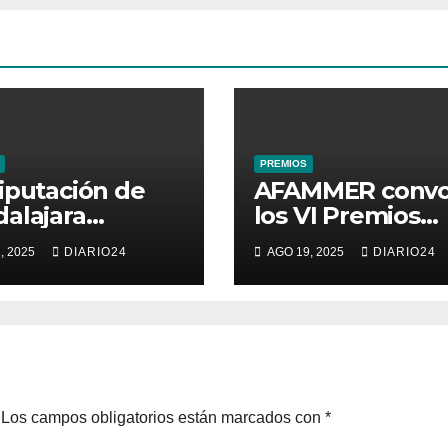
PREMIOS
iputación de
AFAMMER conv
alajara
los VI Premios
oca los
Compromiso con
, 2025
DIARIO24
AGO 19, 2025
DIARIO24
ios Mujer
Igualdad en el
rendedora
Desarrollo Rural
5
2025
Los campos obligatorios están marcados con
*