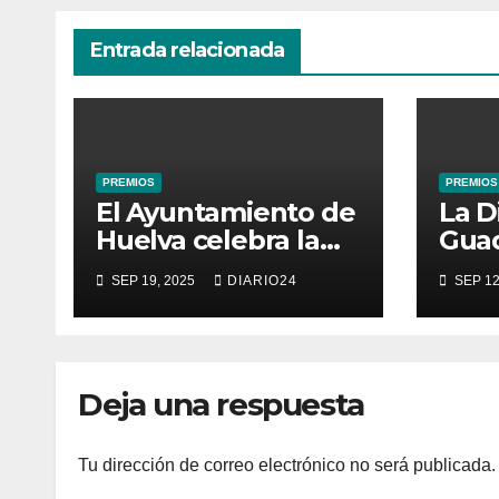
Entrada relacionada
PREMIOS
PREMIOS
El Ayuntamiento de
La D
Huelva celebra la
Guad
séptima edición de
conv
SEP 19, 2025
DIARIO24
SEP 12
los premios
Prem
Comercio de Huelva
Emp
202
Deja una respuesta
Tu dirección de correo electrónico no será publicada.