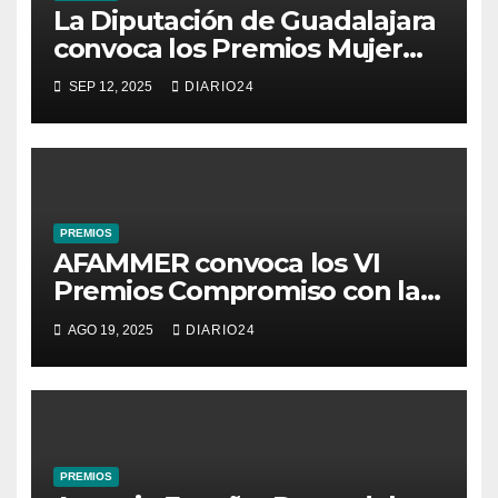
La Diputación de Guadalajara
convoca los Premios Mujer
Emprendedora 2025
SEP 12, 2025
DIARIO24
PREMIOS
AFAMMER convoca los VI
Premios Compromiso con la
Igualdad en el Desarrollo
AGO 19, 2025
DIARIO24
Rural 2025
PREMIOS