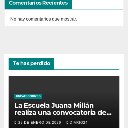
Comentarios Recientes
No hay comentarios que mostrar.
Te has perdido
UNCATEGORIZED
La Escuela Juana Millán
realiza una convocatoria de
becas para mujeres
29 DE ENERO DE 2026
DIARIO24
emprendedoras andaluzas