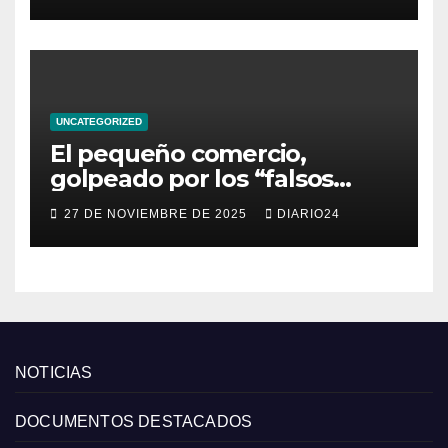
los intereses del crédito al
consumo para evitar el
sobreendeudamiento
UNCATEGORIZED
El pequeño comercio,
golpeado por los “falsos
descuentos” del Black Friday
27 DE NOVIEMBRE DE 2025
DIARIO24
de las grandes cadenas
NOTICIAS
DOCUMENTOS DESTACADOS