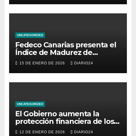
UNCATEGORIZED
Fedeco Canarias presenta el
Índice de Madurez de
Comercio de Canarias: una
15 DE ENERO DE 2026
DIARIO24
radiografía del estado del
pequeño y mediano
comercio del archipiélago
UNCATEGORIZED
El Gobierno aumenta la
protección financiera de los
consumidores con límites a
12 DE ENERO DE 2026
DIARIO24