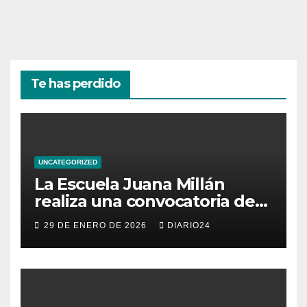
Te has perdido
UNCATEGORIZED
La Escuela Juana Millán
realiza una convocatoria de
becas para mujeres
29 DE ENERO DE 2026
DIARIO24
emprendedoras andaluzas