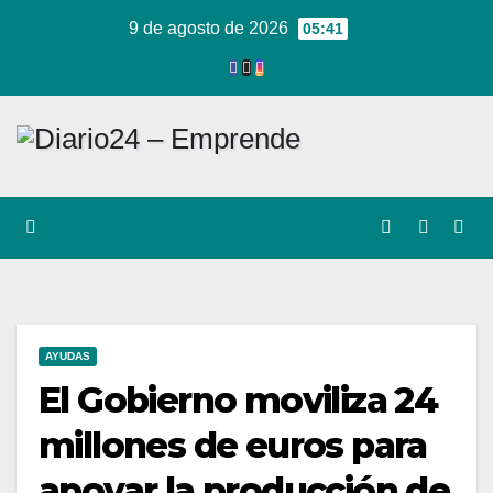
Ir
9 de agosto de 2026
05:41
al
contenido
AYUDAS
El Gobierno moviliza 24
millones de euros para
apoyar la producción de