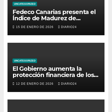
UNCATEGORIZED
Fedeco Canarias presenta el
Índice de Madurez de
Comercio de Canarias: una
15 DE ENERO DE 2026
DIARIO24
radiografía del estado del
pequeño y mediano
comercio del archipiélago
UNCATEGORIZED
El Gobierno aumenta la
protección financiera de los
consumidores con límites a
12 DE ENERO DE 2026
DIARIO24
los intereses del crédito al
consumo para evitar el
sobreendeudamiento