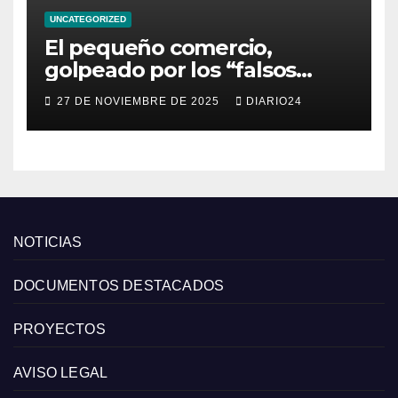
UNCATEGORIZED
El pequeño comercio,
golpeado por los “falsos
descuentos” del Black Friday
27 DE NOVIEMBRE DE 2025
DIARIO24
de las grandes cadenas
NOTICIAS
DOCUMENTOS DESTACADOS
PROYECTOS
AVISO LEGAL