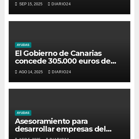
subvenciones al fomento y
SEP 15, 2025
DIARIO24
apoyo al emprendimiento
empresarial y la creación de
empresas
AYUDAS
El Gobierno de Canarias
concede 305.000 euros de
fondos propios en ayudas a la
AGO 14, 2025
DIARIO24
renovación de la flota
pesquera
AYUDAS
Asesoramiento para
desarrollar empresas del
sector de la moda y textil