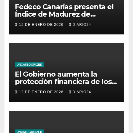
Fedeco Canarias presenta el
Índice de Madurez de
Comercio de Canarias: una
15 DE ENERO DE 2026
DIARIO24
radiografía del estado del
pequeño y mediano
comercio del archipiélago
UNCATEGORIZED
El Gobierno aumenta la
protección financiera de los
consumidores con límites a
12 DE ENERO DE 2026
DIARIO24
los intereses del crédito al
consumo para evitar el
sobreendeudamiento
UNCATEGORIZED