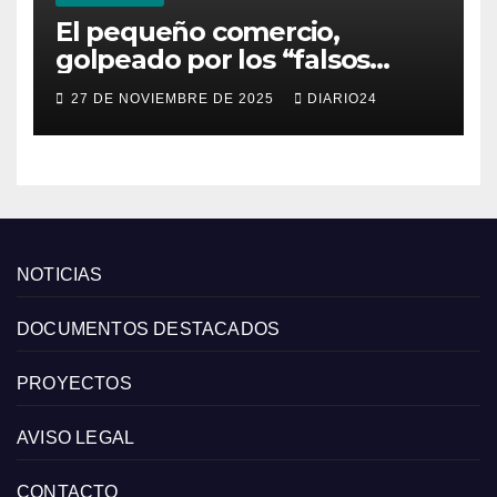
El pequeño comercio,
golpeado por los “falsos
descuentos” del Black Friday
27 DE NOVIEMBRE DE 2025
DIARIO24
de las grandes cadenas
NOTICIAS
DOCUMENTOS DESTACADOS
PROYECTOS
AVISO LEGAL
CONTACTO