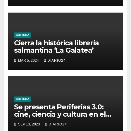
CULTURA
Cierra la histórica librería
salmantina ‘La Galatea’
MAR 5, 2024
DIARIO24
CULTURA
Se presenta Periferias 3.0:
cine, ciencia y cultura en el
espacio transfronterizo de la
SEP 13, 2023
DIARIO24
Biosfera del Tajo