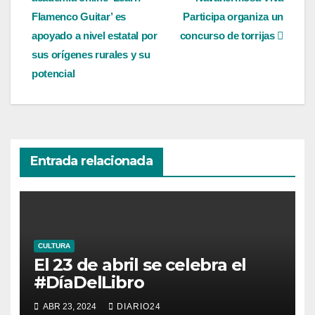
de
Flamenco Guitar’ es
Participa organiza un
entradas
apoyado a nivel estatal por
concurso de torrijas
sus orígenes rurales y su
potencial
Entrada relacionada
CULTURA
El 23 de abril se celebra el
#DíaDelLibro
ABR 23, 2024
DIARIO24