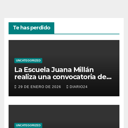
Te has perdido
UNCATEGORIZED
La Escuela Juana Millán
realiza una convocatoria de
becas para mujeres
29 DE ENERO DE 2026
DIARIO24
emprendedoras andaluzas
UNCATEGORIZED