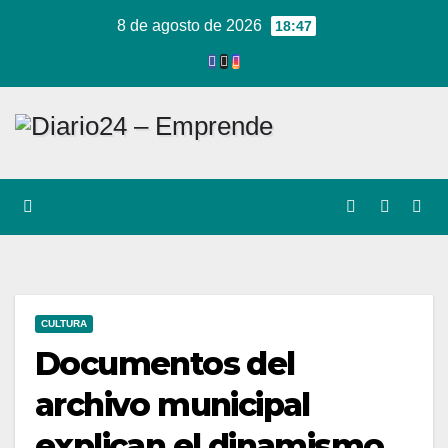
Ir
8 de agosto de 2026
18:47
al
contenido
CULTURA
Documentos del
archivo municipal
explican el dinamismo