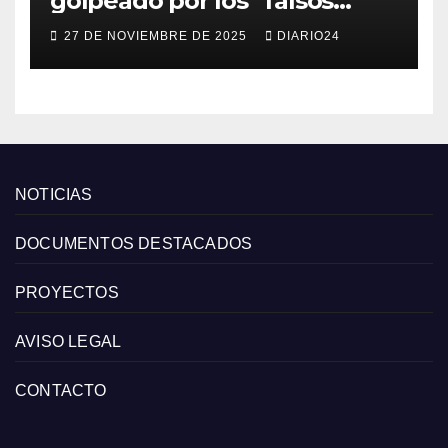
golpeado por los “falsos
descuentos” del Black Friday
27 DE NOVIEMBRE DE 2025
DIARIO24
de las grandes cadenas
NOTICIAS
DOCUMENTOS DESTACADOS
PROYECTOS
AVISO LEGAL
CONTACTO