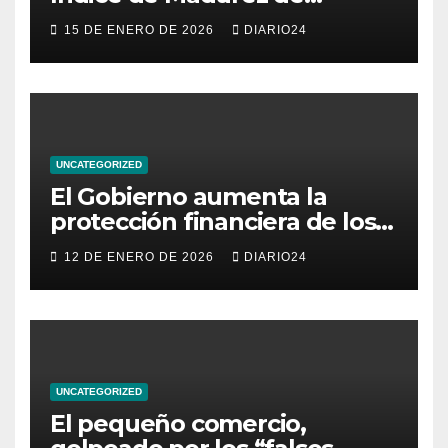
Comercio de Canarias: una
15 DE ENERO DE 2026
DIARIO24
radiografía del estado del
pequeño y mediano
comercio del archipiélago
UNCATEGORIZED
El Gobierno aumenta la
protección financiera de los
consumidores con límites a
12 DE ENERO DE 2026
DIARIO24
los intereses del crédito al
consumo para evitar el
sobreendeudamiento
UNCATEGORIZED
El pequeño comercio,