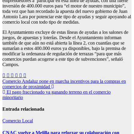
emprendedores a participar en esta línea de ayudas, con una fuerte
inversión de 400.000 euros para “el motor de nuestro municipio”,
toda vez que han recordado la apuesta del nuevo gobierno de Juan
Antonio Lara por potenciar este tipo de ayudas y seguir apoyando al
comercio local con todo tipo de medidas.
El Ayuntamiento excluye de estas líneas de ayudas a los salones de
juegos, de apuestas y loterías. Desde el Ayuntamiento informan
también de que aún no está abierta la línea 2, con cuantías que se
sumarían a estos 400.000 euros ya disponibles, bajo la premisa de
modificar la ordenanza de regulación de terrazas “para que más
comercios puedan acogerse a este tipo de subvenciones”, señaló
Campos.
Navegación
Comercio Andaluz pone en marcha incentivos para la compras en
comercios de proximidad
de
El pago fraccionado va ganando terreno en el comercio
entradas
minoritario
Entrada relacionada
Comercio Local
CNAC vuelve a Melilla para reforzar su colaboración con