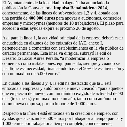
El Ayuntamiento de la localidad malagueña ha anunciado la
publicación la Convocatoria
Impulsa Benalmádena 2024
,
concretamente, de las líneas de subvenciones 1,3 y 4, dotada con
una partida de
400.000 euros
para apoyar a autónomos, comercios,
empresas y micropymes (menores de 10 trabajadores). El plazo para
acceder a estas ayudas expira el próximo 26 de agosto.
Así, para la línea 1, la actividad principal de la empresa deberá estar
encuadrada en algunos de los epígrafes de IAE, anexo I,
pertenecientes a comercios con establecimientos en la vía pública de
carácter permanente. Esta línea va dirigida, subrayó la edil de
Desarrollo Local Áurea Peralta, “a modernizar la empresa o
comercio, como instalaciones, equipamiento, siempre y cuando se
justifique esa necesidad, financiando hasta el 50% de esa inversión y
con un máximo de 5.000 euros”.
En cuanto a las líneas 3 y 4, la edil ha destacado que la 3 está
enfocada a empresas y autónomos de nueva creación “para aquellos
que empiezan de nuevo, con un mínimo exigido de actividad de 90
días (tres meses) y un máximo de un año, tanto como autónomo
como nueva empresa, por un importe de 1.000 euros.
Respecto a la línea 4 está enfocada en la creación de empleo, con
ayudas que alcanzan los 500 euros por trabajador a tiempo parcial y
1.000 euros por trabajador a tiempo completo, concretamente,