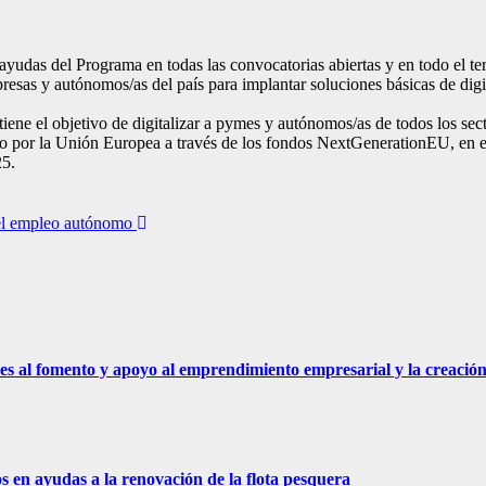
yudas del Programa en todas las convocatorias abiertas y en todo el te
sas y autónomos/as del país para implantar soluciones básicas de digit
ne el objetivo de digitalizar a pymes y autónomos/as de todos los secto
do por la Unión Europea a través de los fondos NextGenerationEU, en e
25.
del empleo autónomo
es al fomento y apoyo al emprendimiento empresarial y la creació
 en ayudas a la renovación de la flota pesquera