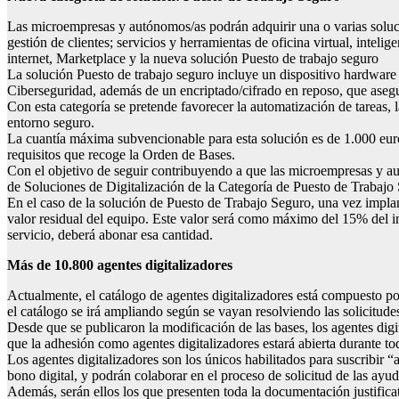
Las microempresas y autónomos/as podrán adquirir una o varias solucione
gestión de clientes; servicios y herramientas de oficina virtual, intel
internet, Marketplace y la nueva solución Puesto de trabajo seguro
La solución Puesto de trabajo seguro incluye un dispositivo hardware q
Ciberseguridad, además de un encriptado/cifrado en reposo, que asegu
Con esta categoría se pretende favorecer la automatización de tareas, 
entorno seguro.
La cuantía máxima subvencionable para esta solución es de 1.000 eur
requisitos que recoge la Orden de Bases.
Con el objetivo de seguir contribuyendo a que las microempresas y au
de Soluciones de Digitalización de la Categoría de Puesto de Trabajo
En el caso de la solución de Puesto de Trabajo Seguro, una vez implant
valor residual del equipo. Este valor será como máximo del 15% del i
servicio, deberá abonar esa cantidad.
Más de 10.800 agentes digitalizadores
Actualmente, el catálogo de agentes digitalizadores está compuesto po
el catálogo se irá ampliando según se vayan resolviendo las solicitude
Desde que se publicaron la modificación de las bases, los agentes digi
que la adhesión como agentes digitalizadores estará abierta durante t
Los agentes digitalizadores son los únicos habilitados para suscribir “
bono digital, y podrán colaborar en el proceso de solicitud de las ayu
Además, serán ellos los que presenten toda la documentación justificati