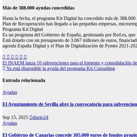
Más de 388.000 ayudas concedidas
Hasta la fecha, el programa Kit Digital ha concedido más de 388.000 a
Plan de Recuperación han llegado a las pequeñas empresas, microempre
Programa Kit Digital
Es un programa del Gobierno de España, gestionado por Red.es, que tie
Está dotado con un presupuesto de 3.067 millones de euros, financia
agenda España Digital y el Plan de Digitalización de Pymes 2021-20
Navegación
El INAEM lanza 10 subvenciones para el fomento y consolidación 
Ya está disponible la ayuda del programa Kit Consulting
de
entradas
Entrada relacionada
Ayudas
El Ayuntamiento de Sevilla abre la convocatoria para subvencion
Sep 15, 2025
diario24
Ayudas
El Gobierno de Canarias concede 305.000 euros de fondos propios