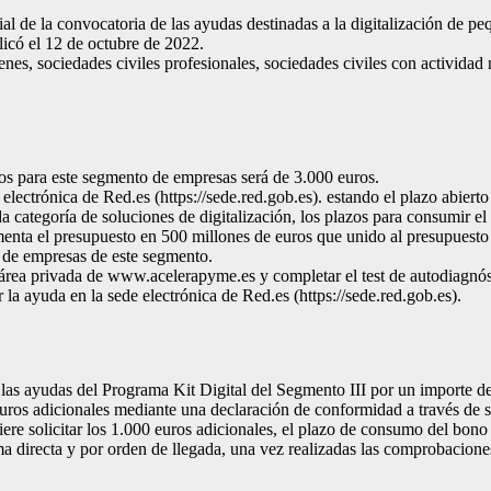
al de la convocatoria de las ayudas destinadas a la digitalización de p
icó el 12 de octubre de 2022.
es, sociedades civiles profesionales, sociedades civiles con actividad 
nos para este segmento de empresas será de 3.000 euros.
 electrónica de Red.es (https://sede.red.gob.es). estando el plazo abierto
 categoría de soluciones de digitalización, los plazos para consumir el
menta el presupuesto en 500 millones de euros que unido al presupuesto 
l de empresas de este segmento.
l área privada de www.acelerapyme.es y completar el test de autodiagnóst
r la ayuda en la sede electrónica de Red.es (https://sede.red.gob.es).
 las ayudas del Programa Kit Digital del Segmento III por un importe d
0 euros adicionales mediante una declaración de conformidad a través de
uiere solicitar los 1.000 euros adicionales, el plazo de consumo del bono
 directa y por orden de llegada, una vez realizadas las comprobaciones