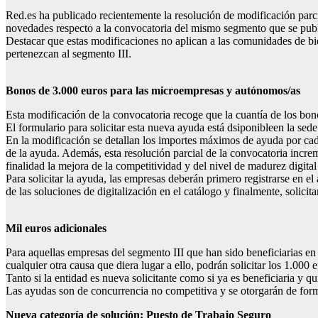
Red.es ha publicado recientemente la resolución de modificación parci
novedades respecto a la convocatoria del mismo segmento que se publ
Destacar que estas modificaciones no aplican a las comunidades de bien
pertenezcan al segmento III.
Bonos de 3.000 euros para las microempresas y autónomos/as
Esta modificación de la convocatoria recoge que la cuantía de los bo
El formulario para solicitar esta nueva ayuda está dsiponibleen la sede
En la modificación se detallan los importes máximos de ayuda por cada
de la ayuda. Además, esta resolución parcial de la convocatoria incre
finalidad la mejora de la competitividad y del nivel de madurez digita
Para solicitar la ayuda, las empresas deberán primero registrarse en e
de las soluciones de digitalización en el catálogo y finalmente, solicita
Mil euros adicionales
Para aquellas empresas del segmento III que han sido beneficiarias en
cualquier otra causa que diera lugar a ello, podrán solicitar los 1.00
Tanto si la entidad es nueva solicitante como si ya es beneficiaria y q
Las ayudas son de concurrencia no competitiva y se otorgarán de forma
Nueva categoría de solución: Puesto de Trabajo Seguro