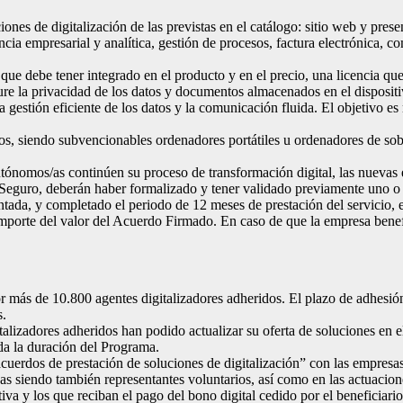
s de digitalización de las previstas en el catálogo: sitio web y presenc
igencia empresarial y analítica, gestión de procesos, factura electrónica
ue debe tener integrado en el producto y en el precio, una licencia que
re la privacidad de los datos y documentos almacenados en el dispositi
la gestión eficiente de los datos y la comunicación fluida. El objetivo e
os, siendo subvencionables ordenadores portátiles u ordenadores de s
tónomos/as continúen su proceso de transformación digital, las nuevas 
 Seguro, deberán haber formalizado y tener validado previamente uno o 
ada, y completado el periodo de 12 meses de prestación del servicio, el
mporte del valor del Acuerdo Firmado. En caso de que la empresa benef
r más de 10.800 agentes digitalizadores adheridos. El plazo de adhesión
s.
talizadores adheridos han podido actualizar su oferta de soluciones en 
oda la duración del Programa.
acuerdos de prestación de soluciones de digitalización” con las empresas 
das siendo también representantes voluntarios, así como en las actuacio
va y los que reciban el pago del bono digital cedido por el beneficiario