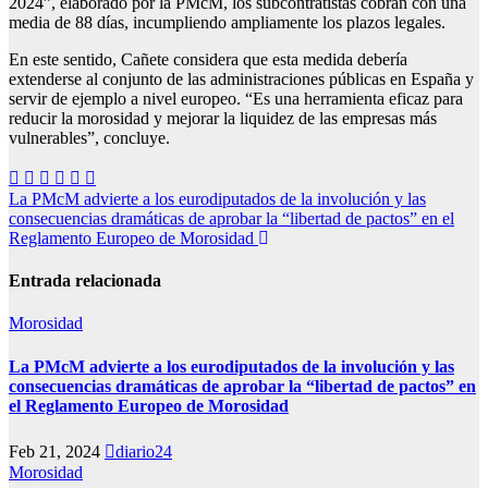
2024”, elaborado por la PMcM, los subcontratistas cobran con una
media de 88 días, incumpliendo ampliamente los plazos legales.
En este sentido, Cañete considera que esta medida debería
extenderse al conjunto de las administraciones públicas en España y
servir de ejemplo a nivel europeo. “Es una herramienta eficaz para
reducir la morosidad y mejorar la liquidez de las empresas más
vulnerables”, concluye.
Navegación
La PMcM advierte a los eurodiputados de la involución y las
consecuencias dramáticas de aprobar la “libertad de pactos” en el
de
Reglamento Europeo de Morosidad
entradas
Entrada relacionada
Morosidad
La PMcM advierte a los eurodiputados de la involución y las
consecuencias dramáticas de aprobar la “libertad de pactos” en
el Reglamento Europeo de Morosidad
Feb 21, 2024
diario24
Morosidad