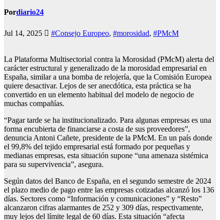
Por
diario24
Jul 14, 2025
#Consejo Europeo
,
#morosidad
,
#PMcM
La Plataforma Multisectorial contra la Morosidad (PMcM) alerta del
carácter estructural y generalizado de la morosidad empresarial en
España, similar a una bomba de relojería, que la Comisión Europea
quiere desactivar. Lejos de ser anecdótica, esta práctica se ha
convertido en un elemento habitual del modelo de negocio de
muchas compañías.
“Pagar tarde se ha institucionalizado. Para algunas empresas es una
forma encubierta de financiarse a costa de sus proveedores”,
denuncia Antoni Cañete, presidente de la PMcM. En un país donde
el 99,8% del tejido empresarial está formado por pequeñas y
medianas empresas, esta situación supone “una amenaza sistémica
para su supervivencia”, asegura.
Según datos del Banco de España, en el segundo semestre de 2024
el plazo medio de pago entre las empresas cotizadas alcanzó los 136
días. Sectores como “Información y comunicaciones” y “Resto”
alcanzaron cifras alarmantes de 252 y 309 días, respectivamente,
muy lejos del límite legal de 60 días. Esta situación “afecta