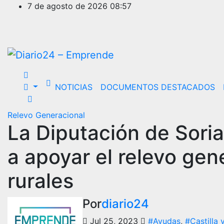
Ir
7 de agosto de 2026
08:57
al
contenido
NOTICIAS
DOCUMENTOS DESTACADOS
Relevo Generacional
La Diputación de Sori
a apoyar el relevo gen
rurales
Por
diario24
Jul 25, 2023
#Ayudas
,
#Castilla 