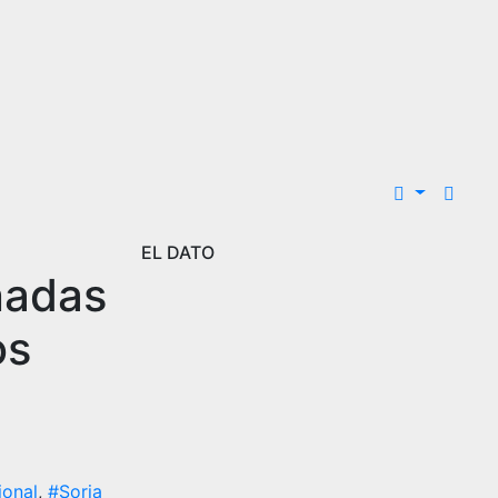
EL DATO
nadas
os
ional
,
#Soria