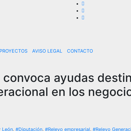
PROYECTOS
AVISO LEGAL
CONTACTO
a convoca ayudas desti
eracional en los negoci
y León
,
#Diputación
,
#Relevo empresarial
,
#Relevo Generac