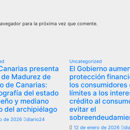
navegador para la próxima vez que comente.
ed
Uncategorized
Canarias presenta
El Gobierno aumen
e de Madurez de
protección financi
o de Canarias:
los consumidores
ografía del estado
límites a los inter
ueño y mediano
crédito al consum
 del archipiélago
evitar el
sobreendeudamie
ro de 2026
diario24
12 de enero de 2026
di