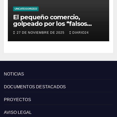
UNCATEGORIZED
El pequeño comercio,
golpeado por los “falsos
descuentos” del Black Friday
27 DE NOVIEMBRE DE 2025
DIARIO24
de las grandes cadenas
NOTICIAS
DOCUMENTOS DESTACADOS
PROYECTOS
AVISO LEGAL