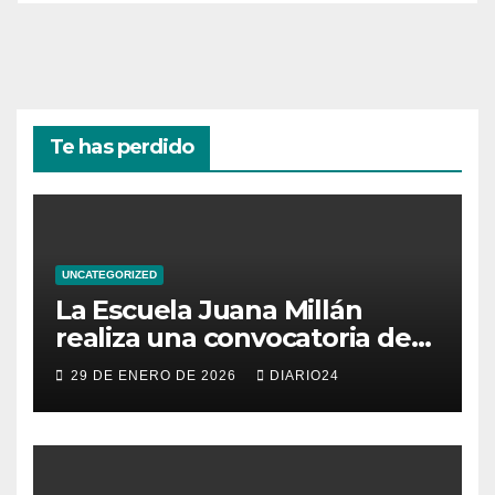
Te has perdido
UNCATEGORIZED
La Escuela Juana Millán
realiza una convocatoria de
becas para mujeres
29 DE ENERO DE 2026
DIARIO24
emprendedoras andaluzas