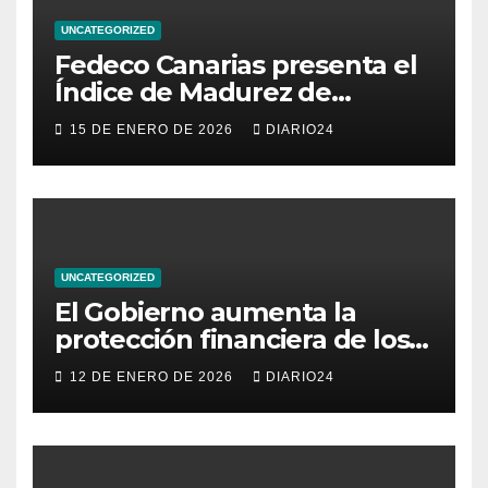
UNCATEGORIZED
Fedeco Canarias presenta el
Índice de Madurez de
Comercio de Canarias: una
15 DE ENERO DE 2026
DIARIO24
radiografía del estado del
pequeño y mediano
comercio del archipiélago
UNCATEGORIZED
El Gobierno aumenta la
protección financiera de los
consumidores con límites a
12 DE ENERO DE 2026
DIARIO24
los intereses del crédito al
consumo para evitar el
sobreendeudamiento