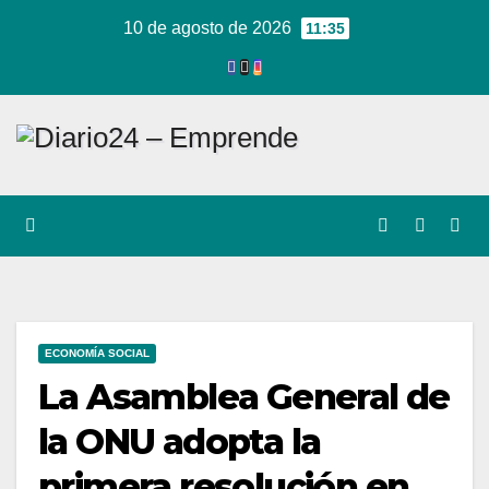
Ir
10 de agosto de 2026
11:35
al
contenido
ECONOMÍA SOCIAL
La Asamblea General de
la ONU adopta la
primera resolución en