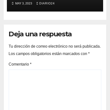
competitividad en empresas
MAY 3, 2023
DIARIO24
de Economía Social
Deja una respuesta
Tu dirección de correo electrónico no será publicada.
Los campos obligatorios están marcados con
*
Comentario
*