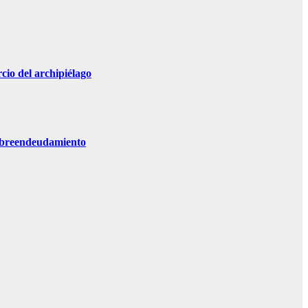
io del archipiélago
 sobreendeudamiento