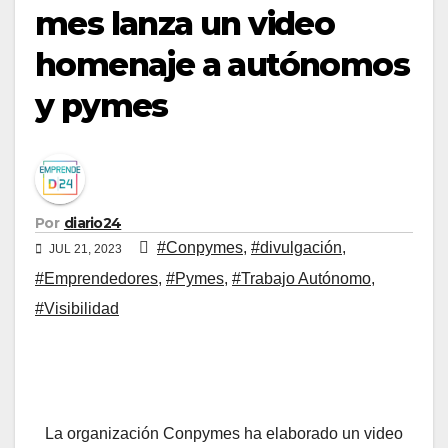
mes lanza un video
homenaje a autónomos
y pymes
Por
diario24
#Conpymes
,
#divulgación
,
JUL 21, 2023
#Emprendedores
,
#Pymes
,
#Trabajo Autónomo
,
#Visibilidad
La organización Conpymes ha elaborado un video