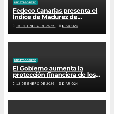
UNCATEGORIZED
Fedeco Canarias presenta el
Índice de Madurez de
Comercio de Canarias: una
15 DE ENERO DE 2026
DIARIO24
radiografía del estado del
pequeño y mediano
comercio del archipiélago
UNCATEGORIZED
El Gobierno aumenta la
protección financiera de los
consumidores con límites a
12 DE ENERO DE 2026
DIARIO24
los intereses del crédito al
consumo para evitar el
sobreendeudamiento