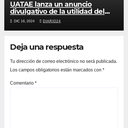
UATAE lanza un anuncio
divulgativo de la utilidad del
autoempleo para la vida
DIC 16, 2024
DIARIO24
cotidiana de las y los andaluces
Deja una respuesta
Tu dirección de correo electrónico no será publicada.
Los campos obligatorios están marcados con
*
Comentario
*