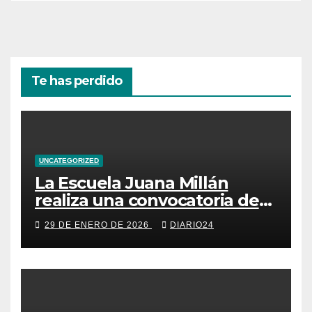
Te has perdido
UNCATEGORIZED
La Escuela Juana Millán
realiza una convocatoria de
becas para mujeres
29 DE ENERO DE 2026
DIARIO24
emprendedoras andaluzas