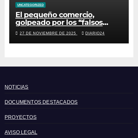
UNCATEGORIZED
El pequeño comercio,
golpeado por los “falsos
descuentos” del Black Friday
27 DE NOVIEMBRE DE 2025
DIARIO24
de las grandes cadenas
NOTICIAS
DOCUMENTOS DESTACADOS
PROYECTOS
AVISO LEGAL