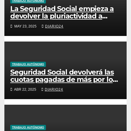
TRABAJO AUTÓNOMO
La Seguridad Social empieza a
devolver la pluriactividad a
unos 40.000 autónomos
MAY 23, 2025
DIARIO24
TRABAJO AUTÓNOMO
Seguridad Social devolverá las
cuotas pagadas de más por los
autónomos
ABR 22, 2025
DIARIO24
TRABAJO AUTÓNOMO