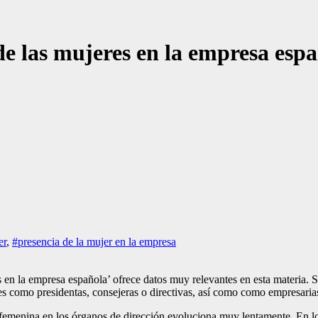
de las mujeres en la empresa esp
er
,
#presencia de la mujer en la empresa
en la empresa española’ ofrece datos muy relevantes en esta materia. Se
des como presidentas, consejeras o directivas, así como como empresarias
 femenina en los órganos de dirección evoluciona muy lentamente. En lo