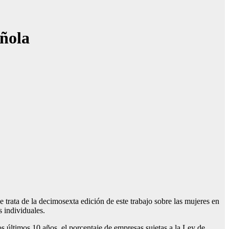
añola
 trata de la decimosexta edición de este trabajo sobre las mujeres en
 individuales.
s últimos 10 años, el porcentaje de empresas sujetas a la Ley de