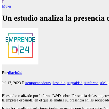
Mujer
Un estudio analiza la presencia 
Por
diario24
Jul 17, 2023
#emprendedoras
,
#estudio
,
#igualdad
,
#informe
,
#Muj
El estudio realizado por Informa B&D sobre ‘Presencia de las mujeres 
la empresa española, en el que se analiza su presencia en las socieda
Entre los resultados más impactantes, se recoge que la representación