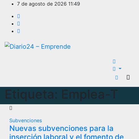
Ir
7 de agosto de 2026
11:49
al
contenido
Etiqueta:
Emplea-T
Subvenciones
Nuevas subvenciones para la
inserción laboral y el fomento de