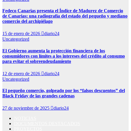
Fedeco Canarias presenta el Índice de Madurez de Comercio
de Canarias: una radiografía del estado del pequeño y mediano
comercio del archipiélago
15 de enero de 2026
diario24
Uncategorized
El Gobierno aumenta la protección financiera de los
consumidores con límites a los intereses del crédito al consumo
para evitar el sobreendeudamiento
12 de enero de 2026
diario24
Uncategorized
El pequeño comercio, golpeado por los “falsos descuentos” del
Black Friday de las grandes cadenas
27 de noviembre de 2025
diario24
NOTICIAS
DOCUMENTOS DESTACADOS
PROYECTOS