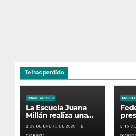
Te has perdido
UNCATEGORIZED
UNCATE
La Escuela Juana
Fede
Millán realiza una
pres
convocatoria de
de 
29 DE ENERO DE 2026
15 D
becas para mujeres
Com
DIARIO24
DIARIO