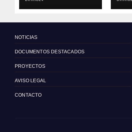
emprendedoras
Cana
andaluzas
radi
est
y m
del 
NOTICIAS
DOCUMENTOS DESTACADOS
PROYECTOS
AVISO LEGAL
CONTACTO