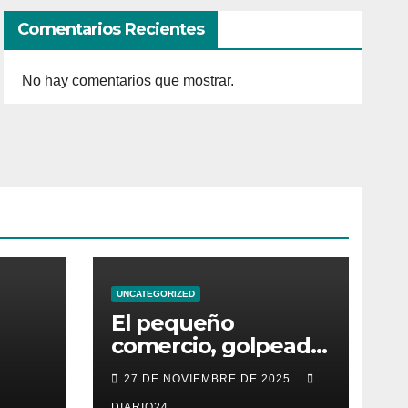
Comentarios Recientes
No hay comentarios que mostrar.
UNCATEGORIZED
El pequeño
comercio, golpeado
por los “falsos
27 DE NOVIEMBRE DE 2025
s
descuentos” del
DIARIO24