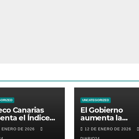
GORIZED
UNCATEGORIZED
co Canarias
El Gobierno
enta el Índice
aumenta la
Madurez de
protección
E ENERO DE 2026
12 DE ENERO DE 2026
ercio de
financiera de lo
24
DIARIO24