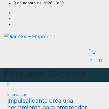
Ir
9 de agosto de 2026
13:39
al
contenido
Etiqueta:
Alicante
Innovación
Impulsalicante crea una
herramienta para emprender,