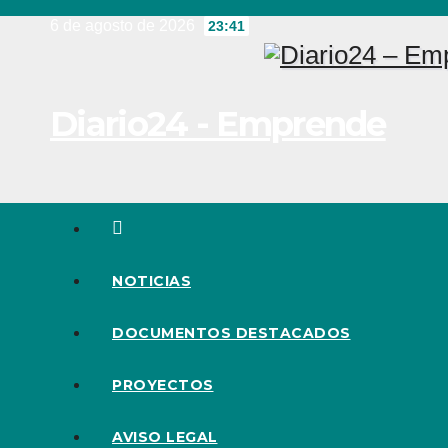
Ir
6 de agosto de 2026
23:41
al
contenido
Diario24 - Emprende
NOTICIAS
DOCUMENTOS DESTACADOS
PROYECTOS
AVISO LEGAL