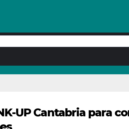
K-UP Cantabria para co
res