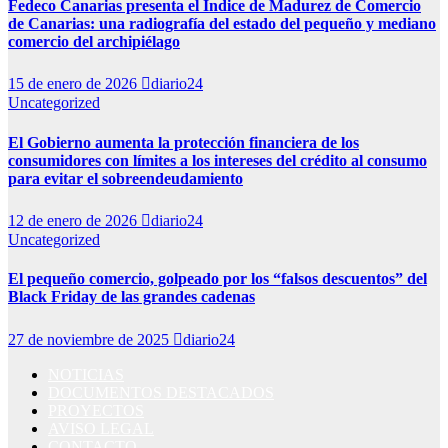
Fedeco Canarias presenta el Índice de Madurez de Comercio
de Canarias: una radiografía del estado del pequeño y mediano
comercio del archipiélago
15 de enero de 2026
diario24
Uncategorized
El Gobierno aumenta la protección financiera de los
consumidores con límites a los intereses del crédito al consumo
para evitar el sobreendeudamiento
12 de enero de 2026
diario24
Uncategorized
El pequeño comercio, golpeado por los “falsos descuentos” del
Black Friday de las grandes cadenas
27 de noviembre de 2025
diario24
NOTICIAS
DOCUMENTOS DESTACADOS
PROYECTOS
AVISO LEGAL
CONTACTO