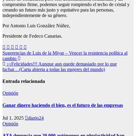
compromiso firme, podemos seguir rompiendo el techo de cristal y
creando un futuro más justo y equitativo para las personas,
independientemente de su género.
Por Antonio Luis González Núñez,
Presidente de Fedeco Canarias.
Navegación
Sugerencias de Luis de la Miyar – Vencer la resistencia política al
cambio
de
¡¡¡Felicidades!!! Aunque aun quede demasiado por lo que
entradas
luchar…(Carta abierta a todas las mujeres del mundo)
Entrada relacionada
Opinión
Ganar dinero haciendo el bien, es el futuro de las empresas
Jul 1, 2025
diario24
Opinión
ATA denuncia que 20.000 autónomos en pluriactividad han