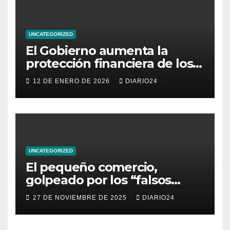
UNCATEGORIZED
El Gobierno aumenta la
protección financiera de los
consumidores con límites a
12 DE ENERO DE 2026
DIARIO24
los intereses del crédito al
consumo para evitar el
sobreendeudamiento
UNCATEGORIZED
El pequeño comercio,
golpeado por los “falsos
descuentos” del Black Friday
27 DE NOVIEMBRE DE 2025
DIARIO24
de las grandes cadenas