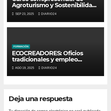
Agroturismo y Sostenibilidad
en Cortegana (25 horas)
SEP 23, 2025
DIARIO24
FORMACIÓN
ECOCREADORES: Oficios
tradicionales y empleo
sostenible
AGO 19, 2025
DIARIO24
Deja una respuesta