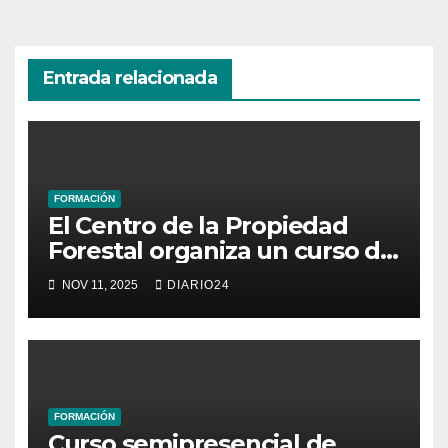
Entrada relacionada
FORMACIÓN
El Centro de la Propiedad
Forestal organiza un curso de
formación dirigido a
NOV 11, 2025
DIARIO24
propietarias forestales en
Cataluña
FORMACIÓN
Curso semipresencial de