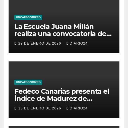
UNCATEGORIZED
La Escuela Juana Millán
realiza una convocatoria de
becas para mujeres
29 DE ENERO DE 2026
DIARIO24
emprendedoras andaluzas
UNCATEGORIZED
Fedeco Canarias presenta el
Índice de Madurez de
Comercio de Canarias: una
15 DE ENERO DE 2026
DIARIO24
radiografía del estado del
pequeño y mediano
comercio del archipiélago