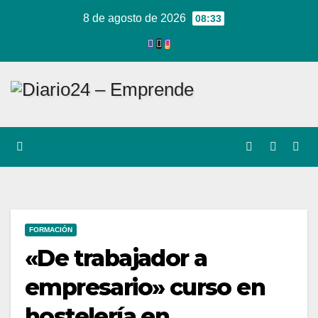
Ir
8 de agosto de 2026
08:33
al
contenido
FORMACIÓN
«De trabajador a
empresario» curso en
hostelería en