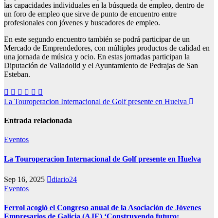
las capacidades individuales en la búsqueda de empleo, dentro de
un foro de empleo que sirve de punto de encuentro entre
profesionales con jóvenes y buscadores de empleo.
En este segundo encuentro también se podrá participar de un
Mercado de Emprendedores, con múltiples productos de calidad en
una jornada de música y ocio. En estas jornadas participan la
Diputación de Valladolid y el Ayuntamiento de Pedrajas de San
Esteban.
Navegación
La Touroperacion Internacional de Golf presente en Huelva
de
Entrada relacionada
entradas
Eventos
La Touroperacion Internacional de Golf presente en Huelva
Sep 16, 2025
diario24
Eventos
Ferrol acogió el Congreso anual de la Asociación de Jóvenes
Empresarios de Galicia (AJE) ‘Construyendo futuro: