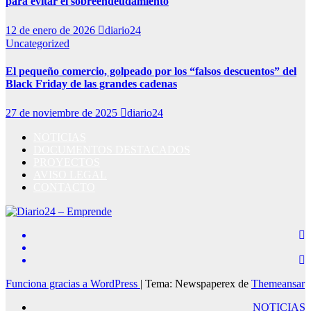
para evitar el sobreendeudamiento
12 de enero de 2026
diario24
Uncategorized
El pequeño comercio, golpeado por los “falsos descuentos” del
Black Friday de las grandes cadenas
27 de noviembre de 2025
diario24
NOTICIAS
DOCUMENTOS DESTACADOS
PROYECTOS
AVISO LEGAL
CONTACTO
Funciona gracias a WordPress
|
Tema: Newspaperex de
Themeansar
NOTICIAS