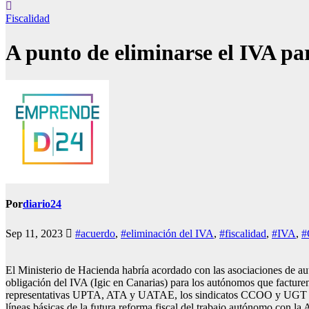
Fiscalidad
A punto de eliminarse el IVA p
Por
diario24
Sep 11, 2023
#acuerdo
,
#eliminación del IVA
,
#fiscalidad
,
#IVA
,
#
El Ministerio de Hacienda habría acordado con las asociaciones de au
obligación del IVA (Igic en Canarias) para los autónomos que factur
representativas UPTA, ATA y UATAE, los sindicatos CCOO y UGT y 
líneas básicas de la futura reforma fiscal del trabajo autónomo con la