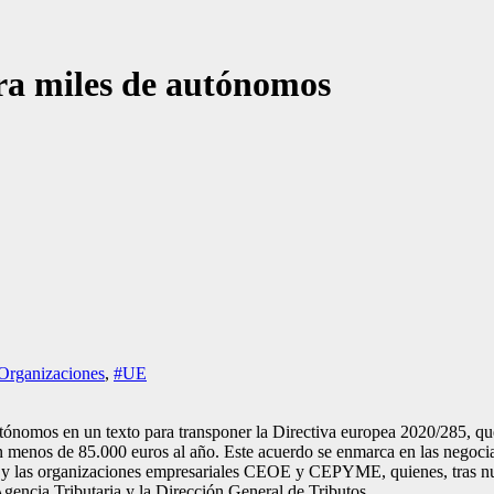
ara miles de autónomos
Organizaciones
,
#UE
tónomos en un texto para transponer la Directiva europea 2020/285, que 
en menos de 85.000 euros al año. Este acuerdo se enmarca en las negoci
las organizaciones empresariales CEOE y CEPYME, quienes, tras nue
 Agencia Tributaria y la Dirección General de Tributos.