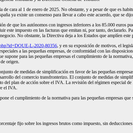
de cara al 1 de enero de 2025. No obstante, y a pesar de que es habitua
paña ya existe un consenso para llevar a cabo este acuerdo, que se dijo
pción de que los autónomos con ingresos inferiores a los 85.000 euros pu
luir este impuesto en las facturas que emitan ni, por tanto, declararlo.
 negocio. No obstante, la Directiva deja a los Estados que amplíen este 
oc.php?id=DOUE-L-2020-80356
, y en su exposición de motivos, el leg
 especiales a las pequeñas empresas, de conformidad con las disposic
 que supone para las pequeñas empresas el cumplimiento de la normativ
 de origen.
unto de medidas de simplificación en favor de las pequeñas empresas a 
desarrollo del comercio transfronterizo. El conjunto de medidas de simpl
to del plan de acción sobre el IVA. La revisión del régimen especial de
re el IVA.
upone el cumplimiento de la normativa para las pequeñas empresas que 
porcentaje fijo sobre los ingresos brutos como impuesto, sin deducciones