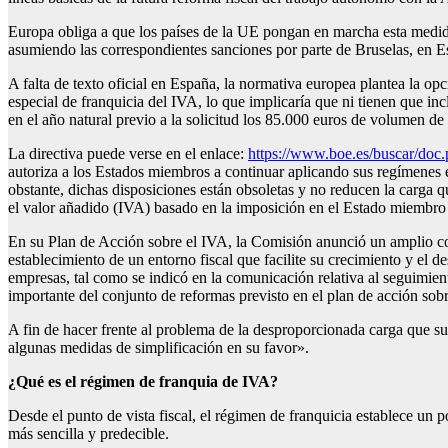
Europa obliga a que los países de la UE pongan en marcha esta medida 
asumiendo las correspondientes sanciones por parte de Bruselas, en Es
A falta de texto oficial en España, la normativa europea plantea la o
especial de franquicia del IVA, lo que implicaría que ni tienen que inc
en el año natural previo a la solicitud los 85.000 euros de volumen de
La directiva puede verse en el enlace:
https://www.boe.es/buscar/d
autoriza a los Estados miembros a continuar aplicando sus regímenes
obstante, dichas disposiciones están obsoletas y no reducen la carga
el valor añadido (IVA) basado en la imposición en el Estado miembro
En su Plan de Acción sobre el IVA, la Comisión anunció un amplio conj
establecimiento de un entorno fiscal que facilite su crecimiento y el 
empresas, tal como se indicó en la comunicación relativa al seguimien
importante del conjunto de reformas previsto en el plan de acción sob
A fin de hacer frente al problema de la desproporcionada carga que s
algunas medidas de simplificación en su favor».
¿Qué es el régimen de franquia de IVA?
Desde el punto de vista fiscal, el régimen de franquicia establece un 
más sencilla y predecible.