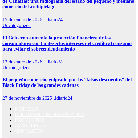
de Canarias: una radiografía del estado del pequeño y mediano
comercio del archipiélago
15 de enero de 2026
diario24
Uncategorized
El Gobierno aumenta la protección financiera de los
consumidores con límites a los intereses del crédito al consumo
para evitar el sobreendeudamiento
12 de enero de 2026
diario24
Uncategorized
El pequeño comercio, golpeado por los “falsos descuentos” del
Black Friday de las grandes cadenas
27 de noviembre de 2025
diario24
NOTICIAS
DOCUMENTOS DESTACADOS
PROYECTOS
AVISO LEGAL
CONTACTO