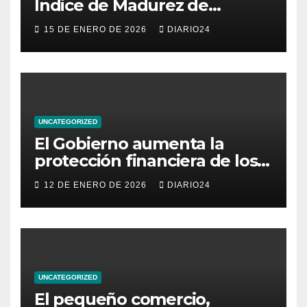
Índice de Madurez de
Comercio de Canarias: una
15 DE ENERO DE 2026
DIARIO24
radiografía del estado del
pequeño y mediano
comercio del archipiélago
UNCATEGORIZED
El Gobierno aumenta la
protección financiera de los
consumidores con límites a
12 DE ENERO DE 2026
DIARIO24
los intereses del crédito al
consumo para evitar el
sobreendeudamiento
UNCATEGORIZED
El pequeño comercio,