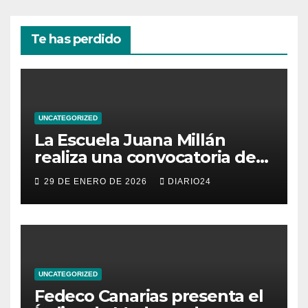
Te has perdido
UNCATEGORIZED
La Escuela Juana Millán
realiza una convocatoria de
becas para mujeres
29 DE ENERO DE 2026
DIARIO24
emprendedoras andaluzas
UNCATEGORIZED
Fedeco Canarias presenta el