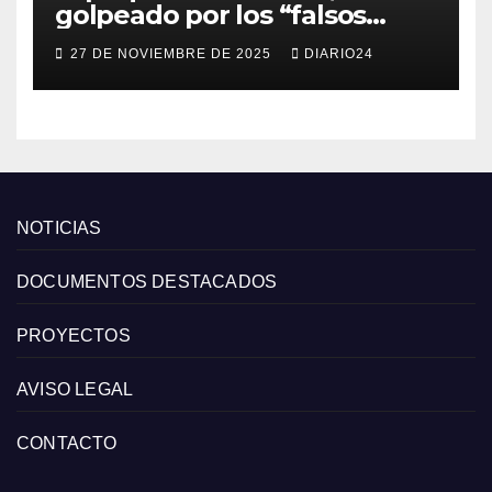
golpeado por los “falsos
descuentos” del Black Friday
27 DE NOVIEMBRE DE 2025
DIARIO24
de las grandes cadenas
NOTICIAS
DOCUMENTOS DESTACADOS
PROYECTOS
AVISO LEGAL
CONTACTO