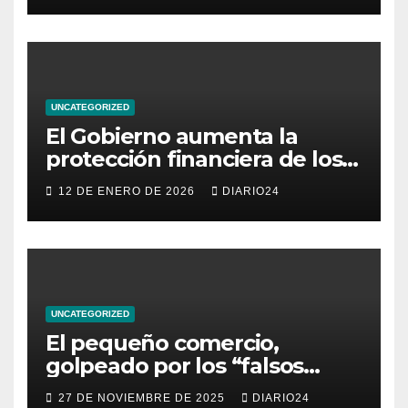
pequeño y mediano
comercio del archipiélago
UNCATEGORIZED
El Gobierno aumenta la
protección financiera de los
consumidores con límites a
12 DE ENERO DE 2026
DIARIO24
los intereses del crédito al
consumo para evitar el
sobreendeudamiento
UNCATEGORIZED
El pequeño comercio,
golpeado por los “falsos
descuentos” del Black Friday
27 DE NOVIEMBRE DE 2025
DIARIO24