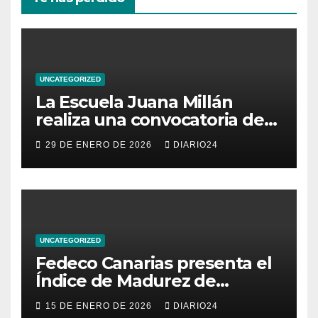
UNCATEGORIZED
La Escuela Juana Millán
realiza una convocatoria de
becas para mujeres
29 DE ENERO DE 2026
DIARIO24
emprendedoras andaluzas
UNCATEGORIZED
Fedeco Canarias presenta el
Índice de Madurez de
Comercio de Canarias: una
15 DE ENERO DE 2026
DIARIO24
radiografía del estado del