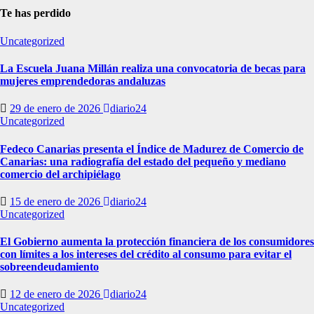
Te has perdido
Uncategorized
La Escuela Juana Millán realiza una convocatoria de becas para
mujeres emprendedoras andaluzas
29 de enero de 2026
diario24
Uncategorized
Fedeco Canarias presenta el Índice de Madurez de Comercio de
Canarias: una radiografía del estado del pequeño y mediano
comercio del archipiélago
15 de enero de 2026
diario24
Uncategorized
El Gobierno aumenta la protección financiera de los consumidores
con límites a los intereses del crédito al consumo para evitar el
sobreendeudamiento
12 de enero de 2026
diario24
Uncategorized