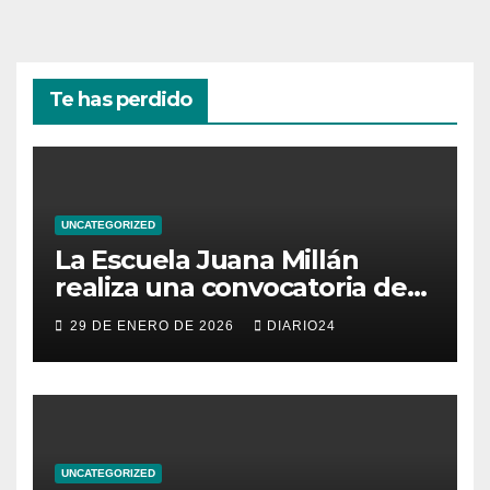
Te has perdido
UNCATEGORIZED
La Escuela Juana Millán
realiza una convocatoria de
becas para mujeres
29 DE ENERO DE 2026
DIARIO24
emprendedoras andaluzas
UNCATEGORIZED