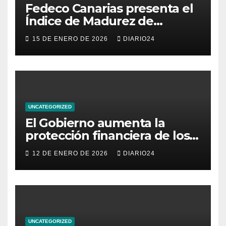
Fedeco Canarias presenta el
Índice de Madurez de
Comercio de Canarias: una
15 DE ENERO DE 2026
DIARIO24
radiografía del estado del
pequeño y mediano
comercio del archipiélago
UNCATEGORIZED
El Gobierno aumenta la
protección financiera de los
consumidores con límites a
12 DE ENERO DE 2026
DIARIO24
los intereses del crédito al
consumo para evitar el
sobreendeudamiento
UNCATEGORIZED