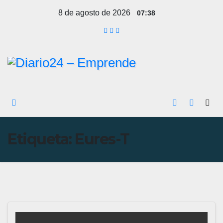
Ir
8 de agosto de 2026
07:38
al
contenido
Etiqueta:
Eures-T