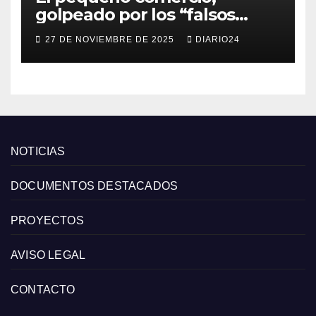
golpeado por los “falsos
descuentos” del Black Friday
27 DE NOVIEMBRE DE 2025
DIARIO24
de las grandes cadenas
NOTICIAS
DOCUMENTOS DESTACADOS
PROYECTOS
AVISO LEGAL
CONTACTO