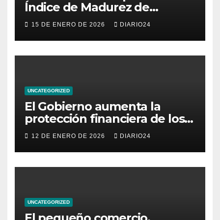
Índice de Madurez de
Comercio de Canarias: una
15 DE ENERO DE 2026
DIARIO24
radiografía del estado del
pequeño y mediano
comercio del archipiélago
UNCATEGORIZED
El Gobierno aumenta la
protección financiera de los
consumidores con límites a
12 DE ENERO DE 2026
DIARIO24
los intereses del crédito al
consumo para evitar el
sobreendeudamiento
UNCATEGORIZED
El pequeño comercio,