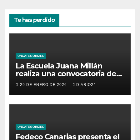
Te has perdido
UNCATEGORIZED
La Escuela Juana Millán
realiza una convocatoria de
becas para mujeres
29 DE ENERO DE 2026
DIARIO24
emprendedoras andaluzas
UNCATEGORIZED
Fedeco Canarias presenta el