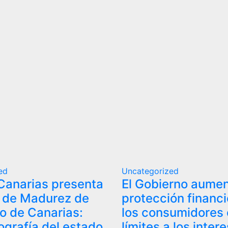
ed
Uncategorized
Canarias presenta
El Gobierno aumen
e de Madurez de
protección financi
o de Canarias:
los consumidores
ografía del estado
límites a los inter