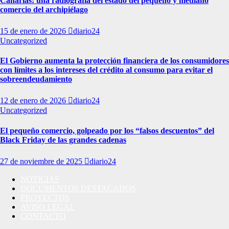
Canarias: una radiografía del estado del pequeño y mediano
comercio del archipiélago
15 de enero de 2026
diario24
Uncategorized
El Gobierno aumenta la protección financiera de los consumidores
con límites a los intereses del crédito al consumo para evitar el
sobreendeudamiento
12 de enero de 2026
diario24
Uncategorized
El pequeño comercio, golpeado por los “falsos descuentos” del
Black Friday de las grandes cadenas
27 de noviembre de 2025
diario24
NOTICIAS
DOCUMENTOS DESTACADOS
PROYECTOS
AVISO LEGAL
CONTACTO