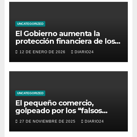
comercio del archipiélago
UNCATEGORIZED
El Gobierno aumenta la
protección financiera de los
consumidores con límites a
12 DE ENERO DE 2026
DIARIO24
los intereses del crédito al
consumo para evitar el
sobreendeudamiento
UNCATEGORIZED
El pequeño comercio,
golpeado por los “falsos
descuentos” del Black Friday
27 DE NOVIEMBRE DE 2025
DIARIO24
de las grandes cadenas