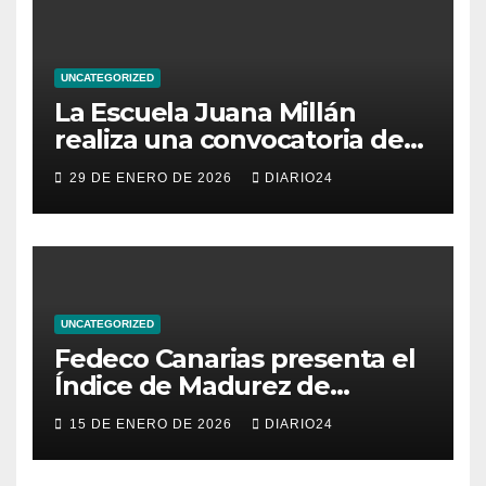
UNCATEGORIZED
La Escuela Juana Millán
realiza una convocatoria de
becas para mujeres
29 DE ENERO DE 2026
DIARIO24
emprendedoras andaluzas
UNCATEGORIZED
Fedeco Canarias presenta el
Índice de Madurez de
Comercio de Canarias: una
15 DE ENERO DE 2026
DIARIO24
radiografía del estado del
pequeño y mediano