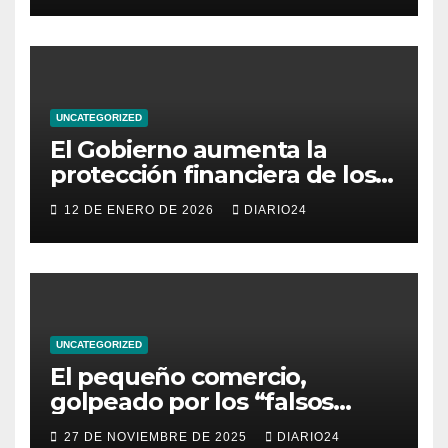
pequeño y mediano
comercio del archipiélago
UNCATEGORIZED
El Gobierno aumenta la
protección financiera de los
consumidores con límites a
12 DE ENERO DE 2026
DIARIO24
los intereses del crédito al
consumo para evitar el
sobreendeudamiento
UNCATEGORIZED
El pequeño comercio,
golpeado por los “falsos
descuentos” del Black Friday
27 DE NOVIEMBRE DE 2025
DIARIO24