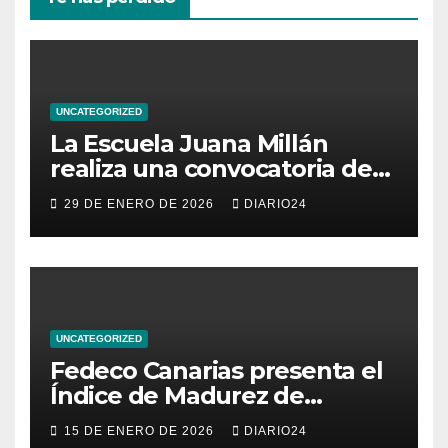
UNCATEGORIZED
La Escuela Juana Millán
realiza una convocatoria de
becas para mujeres
29 DE ENERO DE 2026
DIARIO24
emprendedoras andaluzas
UNCATEGORIZED
Fedeco Canarias presenta el
Índice de Madurez de
Comercio de Canarias: una
15 DE ENERO DE 2026
DIARIO24
radiografía del estado del