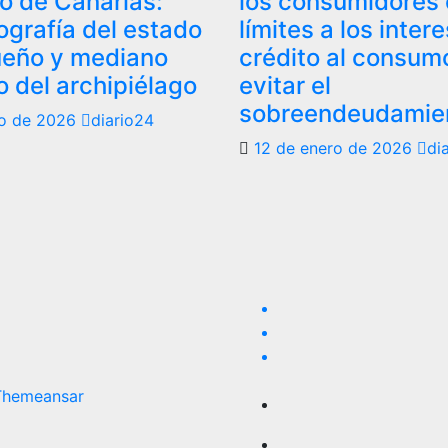
o de Canarias:
los consumidores
ografía del estado
límites a los inter
ueño y mediano
crédito al consum
 del archipiélago
evitar el
sobreendeudamie
ro de 2026
diario24
12 de enero de 2026
di
Themeansar