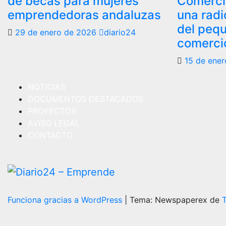
de becas para mujeres
Comerci
emprendedoras andaluzas
una radi
del peq
29 de enero de 2026
diario24
comercio
15 de ene
NOTICIAS
DOCUMENTOS DESTACADOS
PROYECTOS
AVISO LEGAL
CONTACTO
Funciona gracias a WordPress
|
Tema: Newspaperex de